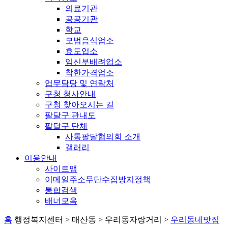
의료기관
공공기관
학교
모범음식업소
효도업소
임신부배려업소
착한가격업소
업무담당 및 연락처
구청 청사안내
구청 찾아오시는 길
팔달구 관내도
팔달구 단체
사통팔달협의회 소개
갤러리
이용안내
사이트맵
이메일주소무단수집방지정책
통합검색
배너모음
홈
행정복지센터 > 매산동 > 우리동자랑거리 >
우리동네맛집