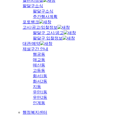
열린시장실
팔달구소식
팔달구소식
주간행사계획
포토뱅크
고시/공고/입찰정보
팔달구 고시/공고
팔달구 입찰정보
대관/예약
제설구간 안내
행궁동
매교동
매산동
고등동
화서1동
화서2동
지동
우만1동
우만2동
인계동
행정복지센터