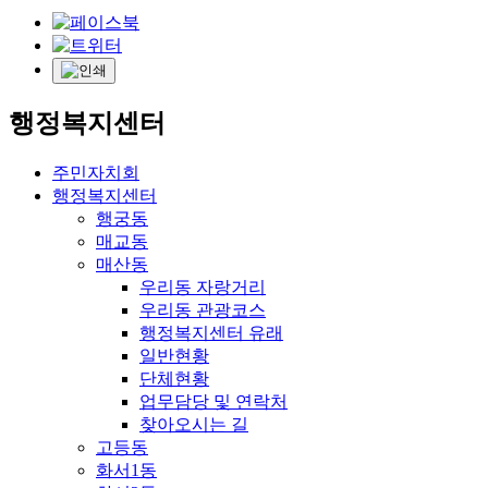
행정복지센터
주민자치회
행정복지센터
행궁동
매교동
매산동
우리동 자랑거리
우리동 관광코스
행정복지센터 유래
일반현황
단체현황
업무담당 및 연락처
찾아오시는 길
고등동
화서1동