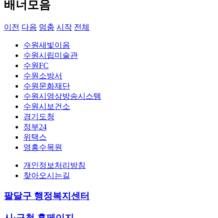
배너모음
이전
다음
멈춤
시작
전체
수원새빛이음
수원시립미술관
수원FC
수원소방서
수원문화재단
수원시영상방송시스템
수원시보건소
경기도청
정부24
위택스
영흥수목원
개인정보처리방침
찾아오시는길
팔달구 행정복지센터
시·구청 홈페이지