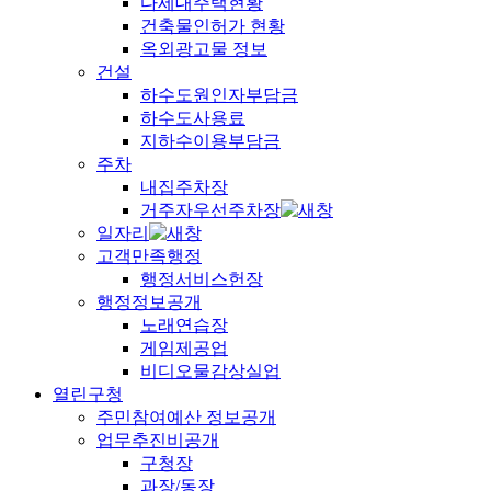
다세대주택현황
건축물인허가 현황
옥외광고물 정보
건설
하수도원인자부담금
하수도사용료
지하수이용부담금
주차
내집주차장
거주자우선주차장
일자리
고객만족행정
행정서비스헌장
행정정보공개
노래연습장
게임제공업
비디오물감상실업
열린구청
주민참여예산 정보공개
업무추진비공개
구청장
과장/동장