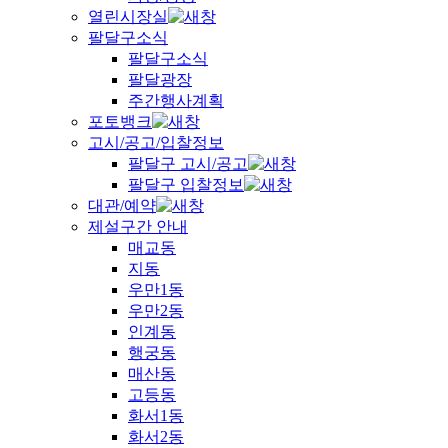
열린시장실
팔달구소식
팔달구소식
팔달광장
주간행사계획
포토뱅크
고시/공고/입찰정보
팔달구 고시/공고
팔달구 입찰정보
대관/예약
제설구간 안내
매교동
지동
우만1동
우만2동
인계동
행궁동
매산동
고등동
화서1동
화서2동