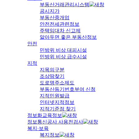
부동산거래관리시스템
공시지가
부동산중개업
안전전세관련정보
주택임대차 신고제
알아두면 좋은 부동산정보
안전
민방위 비상 대피시설
민방위 비상 급수시설
지적
지목의구분
조상땅찾기
도로명주소제도
부동산등기번호부여 신청
지적민원발급
인터넷지적정보
지적기준점 찾기
정보화교육정보
정보통신공사 사용전검사
복지·보육
복지정보