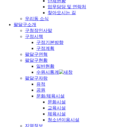
단체현황
업무담당 및 연락처
찾아오시는 길
우리동 소식
팔달구소개
구청장인사말
구정시책
구정기본방향
구정계획
팔달구연혁
팔달구현황
일반현황
수원시통계
팔달구자랑
유적
공원
문화/체육시설
문화시설
교육시설
체육시설
청소년이용시설
지역정보