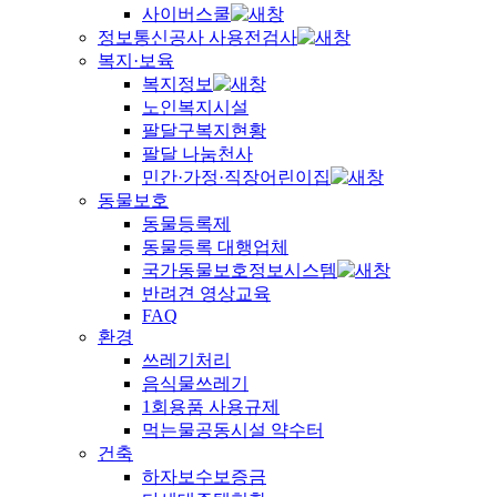
사이버스쿨
정보통신공사 사용전검사
복지·보육
복지정보
노인복지시설
팔달구복지현황
팔달 나눔천사
민간·가정·직장어린이집
동물보호
동물등록제
동물등록 대행업체
국가동물보호정보시스템
반려견 영상교육
FAQ
환경
쓰레기처리
음식물쓰레기
1회용품 사용규제
먹는물공동시설 약수터
건축
하자보수보증금