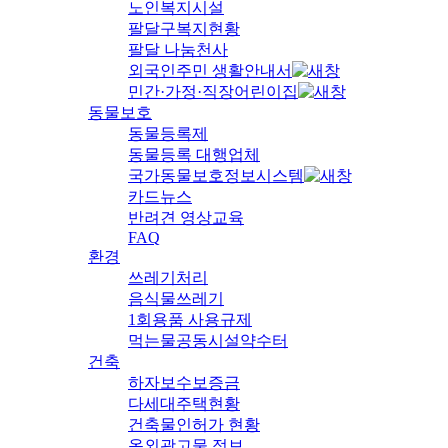
노인복지시설
팔달구복지현황
팔달 나눔천사
외국인주민 생활안내서
민간·가정·직장어린이집
동물보호
동물등록제
동물등록 대행업체
국가동물보호정보시스템
카드뉴스
반려견 영상교육
FAQ
환경
쓰레기처리
음식물쓰레기
1회용품 사용규제
먹는물공동시설약수터
건축
하자보수보증금
다세대주택현황
건축물인허가 현황
옥외광고물 정보