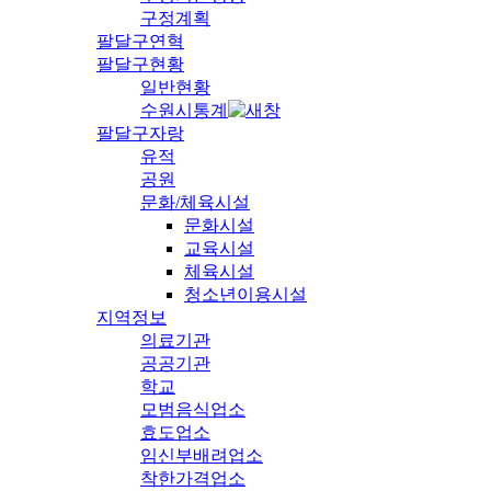
구정계획
팔달구연혁
팔달구현황
일반현황
수원시통계
팔달구자랑
유적
공원
문화/체육시설
문화시설
교육시설
체육시설
청소년이용시설
지역정보
의료기관
공공기관
학교
모범음식업소
효도업소
임신부배려업소
착한가격업소