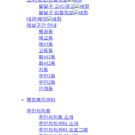
팔달구 고시/공고
팔달구 입찰정보
대관/예약
제설구간 안내
행궁동
매교동
매산동
고등동
화서1동
화서2동
지동
우만1동
우만2동
인계동
행정복지센터
주민자치회
주민자치회 소개
주민자치센터 소개
주민자치센터 프로그램