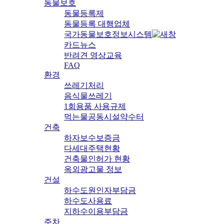
동물보호
동물등록제
동물등록 대행업체
국가동물보호정보시스템
카드뉴스
반려견 영상교육
FAQ
환경
쓰레기처리
음식물쓰레기
1회용품 사용규제
먹는물공동시설약수터
건축
하자보수보증금
다세대주택현황
건축물인허가 현황
옥외광고물 정보
건설
하수도원인자부담금
하수도사용료
지하수이용부담금
주차