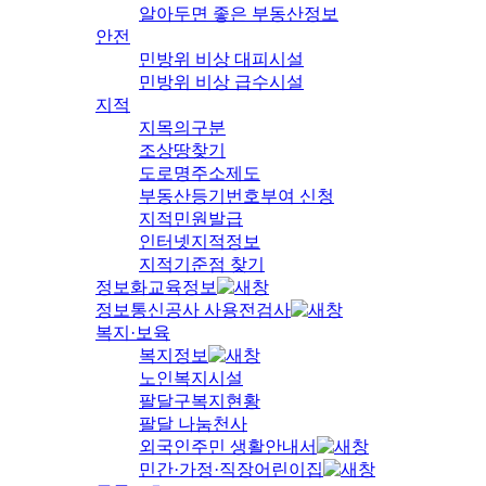
알아두면 좋은 부동산정보
안전
민방위 비상 대피시설
민방위 비상 급수시설
지적
지목의구분
조상땅찾기
도로명주소제도
부동산등기번호부여 신청
지적민원발급
인터넷지적정보
지적기준점 찾기
정보화교육정보
정보통신공사 사용전검사
복지·보육
복지정보
노인복지시설
팔달구복지현황
팔달 나눔천사
외국인주민 생활안내서
민간·가정·직장어린이집