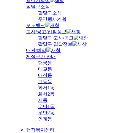
열린시장실
팔달구소식
팔달구소식
주간행사계획
포토뱅크
고시/공고/입찰정보
팔달구 고시/공고
팔달구 입찰정보
대관/예약
제설구간 안내
행궁동
매교동
매산동
고등동
화서1동
화서2동
지동
우만1동
우만2동
인계동
행정복지센터