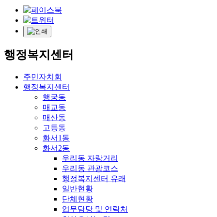
행정복지센터
주민자치회
행정복지센터
행궁동
매교동
매산동
고등동
화서1동
화서2동
우리동 자랑거리
우리동 관광코스
행정복지센터 유래
일반현황
단체현황
업무담당 및 연락처