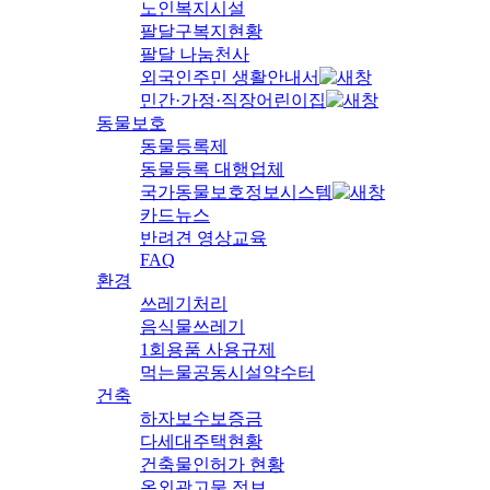
노인복지시설
팔달구복지현황
팔달 나눔천사
외국인주민 생활안내서
민간·가정·직장어린이집
동물보호
동물등록제
동물등록 대행업체
국가동물보호정보시스템
카드뉴스
반려견 영상교육
FAQ
환경
쓰레기처리
음식물쓰레기
1회용품 사용규제
먹는물공동시설약수터
건축
하자보수보증금
다세대주택현황
건축물인허가 현황
옥외광고물 정보