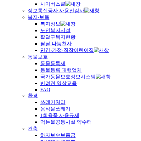
사이버스쿨
정보통신공사 사용전검사
복지·보육
복지정보
노인복지시설
팔달구복지현황
팔달 나눔천사
민간·가정·직장어린이집
동물보호
동물등록제
동물등록 대행업체
국가동물보호정보시스템
반려견 영상교육
FAQ
환경
쓰레기처리
음식물쓰레기
1회용품 사용규제
먹는물공동시설 약수터
건축
하자보수보증금