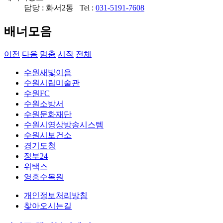
담당 : 화서2동 Tel :
031-5191-7608
배너모음
이전
다음
멈춤
시작
전체
수원새빛이음
수원시립미술관
수원FC
수원소방서
수원문화재단
수원시영상방송시스템
수원시보건소
경기도청
정부24
위택스
영흥수목원
개인정보처리방침
찾아오시는길