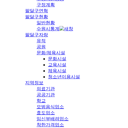
구정계획
팔달구연혁
팔달구현황
일반현황
수원시통계
팔달구자랑
유적
공원
문화/체육시설
문화시설
교육시설
체육시설
청소년이용시설
지역정보
의료기관
공공기관
학교
모범음식업소
효도업소
임신부배려업소
착한가격업소