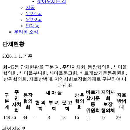
찾아오시는 길
지동
우만1동
우만2동
인계동
우리동 소식
단체현황
2026. 1. 1. 기준
화서2동 단체현황을 구분 계, 주민자치회, 통장협의회, 새마을
협의회, 새마을부녀회, 새마을문고회, 바르게살기운동위원회,
방위협의회, 자율방범대, 지역사회보장협의체로 구분하여 나
타낸 표
주
바르게
지역사
새 마 을
구
통장
방 위
자율
민
살기운
회
분
협의
협의
방범
협 의
부 녀
문 고
자치
동
보장
계
회
회
대
회
회
회
회
위원회
협의체
149
26
34
-
3
13
16
11
17
29
페이지정보