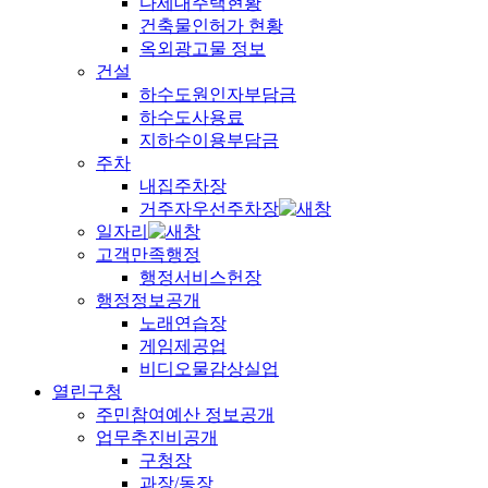
다세대주택현황
건축물인허가 현황
옥외광고물 정보
건설
하수도원인자부담금
하수도사용료
지하수이용부담금
주차
내집주차장
거주자우선주차장
일자리
고객만족행정
행정서비스헌장
행정정보공개
노래연습장
게임제공업
비디오물감상실업
열린구청
주민참여예산 정보공개
업무추진비공개
구청장
과장/동장