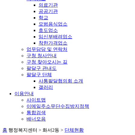
의료기관
공공기관
학교
모범음식업소
효도업소
임신부배려업소
착한가격업소
업무담당 및 연락처
구청 청사안내
구청 찾아오시는 길
팔달구 관내도
팔달구 단체
사통팔달협의회 소개
갤러리
이용안내
사이트맵
이메일주소무단수집방지정책
통합검색
배너모음
홈
행정복지센터 > 화서2동 >
단체현황