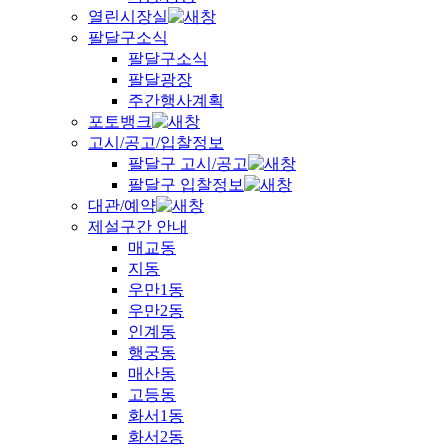
열린시장실
팔달구소식
팔달구소식
팔달광장
주간행사계획
포토뱅크
고시/공고/입찰정보
팔달구 고시/공고
팔달구 입찰정보
대관/예약
제설구간 안내
매교동
지동
우만1동
우만2동
인계동
행궁동
매산동
고등동
화서1동
화서2동