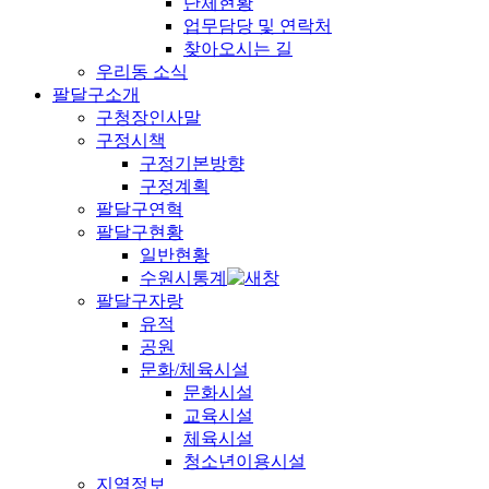
단체현황
업무담당 및 연락처
찾아오시는 길
우리동 소식
팔달구소개
구청장인사말
구정시책
구정기본방향
구정계획
팔달구연혁
팔달구현황
일반현황
수원시통계
팔달구자랑
유적
공원
문화/체육시설
문화시설
교육시설
체육시설
청소년이용시설
지역정보