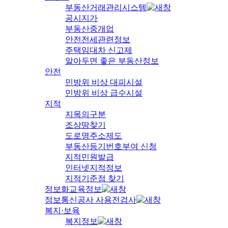
부동산거래관리시스템
공시지가
부동산중개업
안전전세관련정보
주택임대차 신고제
알아두면 좋은 부동산정보
안전
민방위 비상 대피시설
민방위 비상 급수시설
지적
지목의구분
조상땅찾기
도로명주소제도
부동산등기번호부여 신청
지적민원발급
인터넷지적정보
지적기준점 찾기
정보화교육정보
정보통신공사 사용전검사
복지·보육
복지정보