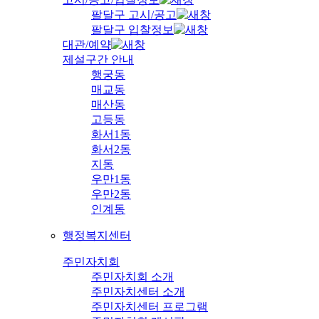
팔달구 고시/공고
팔달구 입찰정보
대관/예약
제설구간 안내
행궁동
매교동
매산동
고등동
화서1동
화서2동
지동
우만1동
우만2동
인계동
행정복지센터
주민자치회
주민자치회 소개
주민자치센터 소개
주민자치센터 프로그램