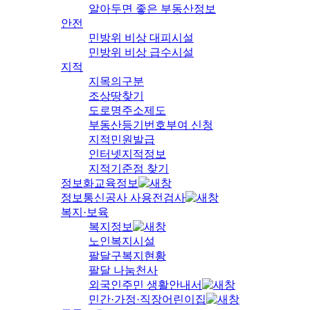
알아두면 좋은 부동산정보
안전
민방위 비상 대피시설
민방위 비상 급수시설
지적
지목의구분
조상땅찾기
도로명주소제도
부동산등기번호부여 신청
지적민원발급
인터넷지적정보
지적기준점 찾기
정보화교육정보
정보통신공사 사용전검사
복지·보육
복지정보
노인복지시설
팔달구복지현황
팔달 나눔천사
외국인주민 생활안내서
민간·가정·직장어린이집