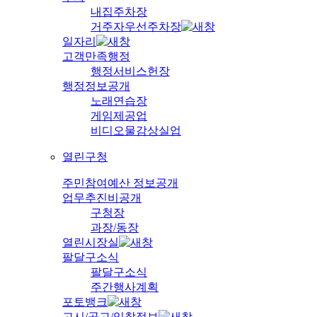
내집주차장
거주자우선주차장
일자리
고객만족행정
행정서비스헌장
행정정보공개
노래연습장
게임제공업
비디오물감상실업
열린구청
주민참여예산 정보공개
업무추진비공개
구청장
과장/동장
열린시장실
팔달구소식
팔달구소식
주간행사계획
포토뱅크
고시/공고/입찰정보