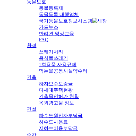
동물보호
동물등록제
동물등록 대행업체
국가동물보호정보시스템
카드뉴스
반려견 영상교육
FAQ
환경
쓰레기처리
음식물쓰레기
1회용품 사용규제
먹는물공동시설약수터
건축
하자보수보증금
다세대주택현황
건축물인허가 현황
옥외광고물 정보
건설
하수도원인자부담금
하수도사용료
지하수이용부담금
주차