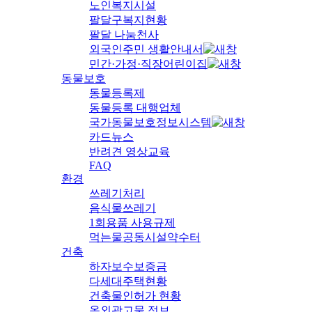
노인복지시설
팔달구복지현황
팔달 나눔천사
외국인주민 생활안내서
민간·가정·직장어린이집
동물보호
동물등록제
동물등록 대행업체
국가동물보호정보시스템
카드뉴스
반려견 영상교육
FAQ
환경
쓰레기처리
음식물쓰레기
1회용품 사용규제
먹는물공동시설약수터
건축
하자보수보증금
다세대주택현황
건축물인허가 현황
옥외광고물 정보