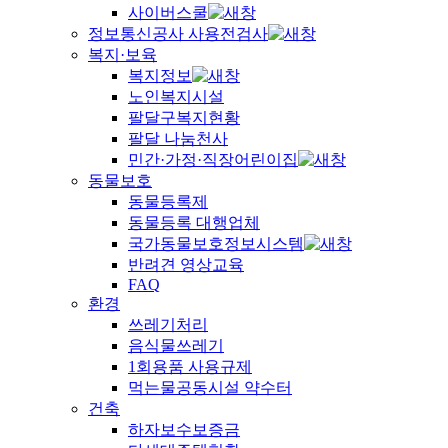
사이버스쿨
정보통신공사 사용전검사
복지·보육
복지정보
노인복지시설
팔달구복지현황
팔달 나눔천사
민간·가정·직장어린이집
동물보호
동물등록제
동물등록 대행업체
국가동물보호정보시스템
반려견 영상교육
FAQ
환경
쓰레기처리
음식물쓰레기
1회용품 사용규제
먹는물공동시설 약수터
건축
하자보수보증금