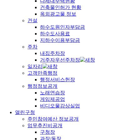
다세대주택현황
건축물인허가 현황
옥외광고물 정보
건설
하수도원인자부담금
하수도사용료
지하수이용부담금
주차
내집주차장
거주자우선주차장
일자리
고객만족행정
행정서비스헌장
행정정보공개
노래연습장
게임제공업
비디오물감상실업
열린구청
주민참여예산 정보공개
업무추진비공개
구청장
과장/동장