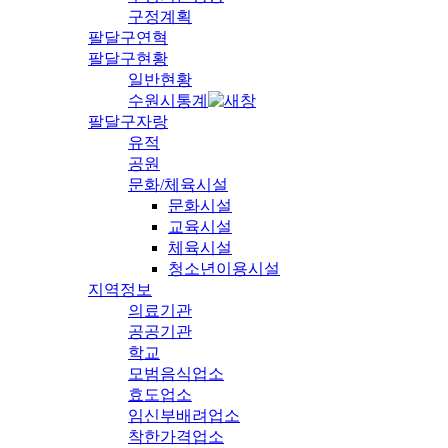
구정계획
팔달구연혁
팔달구현황
일반현황
수원시통계
팔달구자랑
유적
공원
문화/체육시설
문화시설
교육시설
체육시설
청소년이용시설
지역정보
의료기관
공공기관
학교
모범음식업소
효도업소
임신부배려업소
착한가격업소