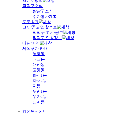
열린시장실
팔달구소식
팔달구소식
주간행사계획
포토뱅크
고시/공고/입찰정보
팔달구 고시/공고
팔달구 입찰정보
대관/예약
제설구간 안내
행궁동
매교동
매산동
고등동
화서1동
화서2동
지동
우만1동
우만2동
인계동
행정복지센터