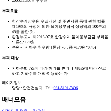
2005.11.30. 이후부터
부과요율
한강수계상수원 수질개선 및 주민지원 등에 관한 법률
제19조의 규정에 의한 물이용부담금 상당액의 100분의
45를 곱한 것.
환경부고시 제2013-97호 한강수계 물이용부담금 부과율
: 1톤당 170원
수원시 지하수 취수량 1톤당 76.5원(=170원*0.45)
부과 대상
지하수법 7조에 따라 허가를 받거나 제8조에 따라 신고
하고 지하수를 개발·이용하는 자
페이지정보
담당 : 안전건설과 Tel :
031-5191-7496
배너모음
이전
다음
멈춤
시작
전체