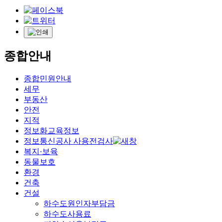
종합안내
종합민원안내
세무
부동산
안전
지적
정보화교육정보
정보통신공사 사용전검사
복지·보육
동물보호
환경
건축
건설
하수도원인자부담금
하수도사용료