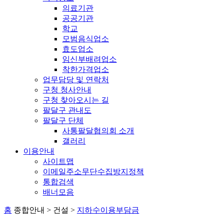
의료기관
공공기관
학교
모범음식업소
효도업소
임신부배려업소
착한가격업소
업무담당 및 연락처
구청 청사안내
구청 찾아오시는 길
팔달구 관내도
팔달구 단체
사통팔달협의회 소개
갤러리
이용안내
사이트맵
이메일주소무단수집방지정책
통합검색
배너모음
홈
종합안내 > 건설 >
지하수이용부담금