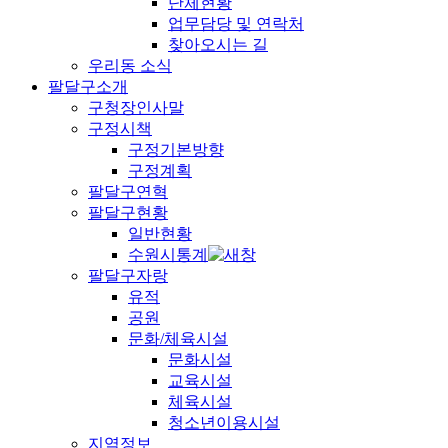
단체현황
업무담당 및 연락처
찾아오시는 길
우리동 소식
팔달구소개
구청장인사말
구정시책
구정기본방향
구정계획
팔달구연혁
팔달구현황
일반현황
수원시통계
팔달구자랑
유적
공원
문화/체육시설
문화시설
교육시설
체육시설
청소년이용시설
지역정보