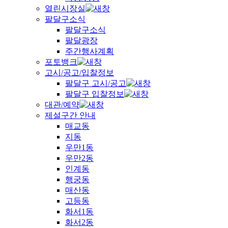
열린시장실
팔달구소식
팔달구소식
팔달광장
주간행사계획
포토뱅크
고시/공고/입찰정보
팔달구 고시/공고
팔달구 입찰정보
대관/예약
제설구간 안내
매교동
지동
우만1동
우만2동
인계동
행궁동
매산동
고등동
화서1동
화서2동