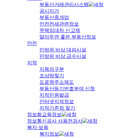
부동산거래관리시스템
공시지가
부동산중개업
안전전세관련정보
주택임대차 신고제
알아두면 좋은 부동산정보
안전
민방위 비상 대피시설
민방위 비상 급수시설
지적
지목의구분
조상땅찾기
도로명주소제도
부동산등기번호부여 신청
지적민원발급
인터넷지적정보
지적기준점 찾기
정보화교육정보
정보통신공사 사용전검사
복지·보육
복지정보