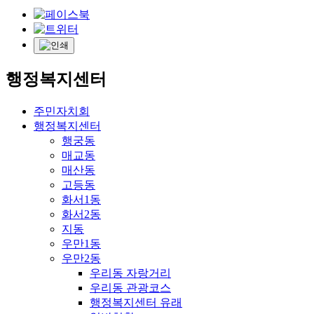
행정복지센터
주민자치회
행정복지센터
행궁동
매교동
매산동
고등동
화서1동
화서2동
지동
우만1동
우만2동
우리동 자랑거리
우리동 관광코스
행정복지센터 유래