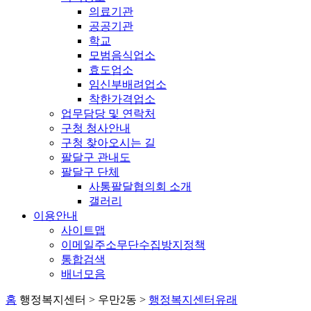
의료기관
공공기관
학교
모범음식업소
효도업소
임신부배려업소
착한가격업소
업무담당 및 연락처
구청 청사안내
구청 찾아오시는 길
팔달구 관내도
팔달구 단체
사통팔달협의회 소개
갤러리
이용안내
사이트맵
이메일주소무단수집방지정책
통합검색
배너모음
홈
행정복지센터 > 우만2동 >
행정복지센터유래