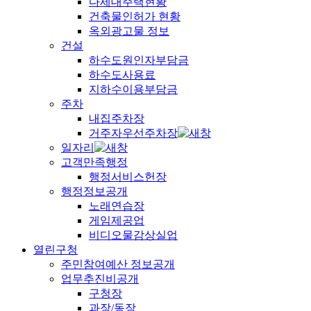
다세대주택현황
건축물인허가 현황
옥외광고물 정보
건설
하수도원인자부담금
하수도사용료
지하수이용부담금
주차
내집주차장
거주자우선주차장
일자리
고객만족행정
행정서비스헌장
행정정보공개
노래연습장
게임제공업
비디오물감상실업
열린구청
주민참여예산 정보공개
업무추진비공개
구청장
과장/동장