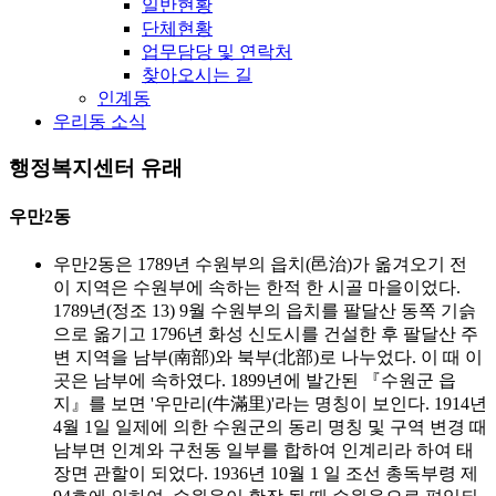
일반현황
단체현황
업무담당 및 연락처
찾아오시는 길
인계동
우리동 소식
행정복지센터 유래
우만2동
우만2동은 1789년 수원부의 읍치(邑治)가 옮겨오기 전
이 지역은 수원부에 속하는 한적 한 시골 마을이었다.
1789년(정조 13) 9월 수원부의 읍치를 팔달산 동쪽 기슭
으로 옮기고 1796년 화성 신도시를 건설한 후 팔달산 주
변 지역을 남부(南部)와 북부(北部)로 나누었다. 이 때 이
곳은 남부에 속하였다. 1899년에 발간된 『수원군 읍
지』를 보면 '우만리(牛滿里)'라는 명칭이 보인다. 1914년
4월 1일 일제에 의한 수원군의 동리 명칭 및 구역 변경 때
남부면 인계와 구천동 일부를 합하여 인계리라 하여 태
장면 관할이 되었다. 1936년 10월 1 일 조선 총독부령 제