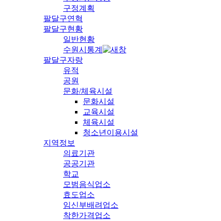
구정계획
팔달구연혁
팔달구현황
일반현황
수원시통계
팔달구자랑
유적
공원
문화/체육시설
문화시설
교육시설
체육시설
청소년이용시설
지역정보
의료기관
공공기관
학교
모범음식업소
효도업소
임신부배려업소
착한가격업소