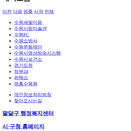
이전
다음
멈춤
시작
전체
수원새빛이음
수원시립미술관
수원FC
수원소방서
수원문화재단
수원시영상방송시스템
수원시보건소
경기도청
정부24
위택스
영흥수목원
개인정보처리방침
찾아오시는길
팔달구 행정복지센터
시·구청 홈페이지