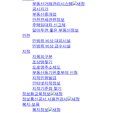
부동산거래관리시스템
공시지가
부동산중개업
안전전세관련정보
주택임대차 신고제
알아두면 좋은 부동산정보
안전
민방위 비상 대피시설
민방위 비상 급수시설
지적
지목의구분
조상땅찾기
도로명주소제도
부동산등기번호부여 신청
지적민원발급
인터넷지적정보
지적기준점 찾기
정보화교육정보
정보통신공사 사용전검사
복지·보육
복지정보