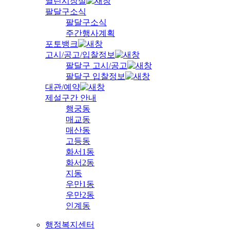
열린시장실
팔달구소식
팔달구소식
주간행사계획
포토뱅크
고시/공고/입찰정보
팔달구 고시/공고
팔달구 입찰정보
대관/예약
제설구간 안내
행궁동
매교동
매산동
고등동
화서1동
화서2동
지동
우만1동
우만2동
인계동
행정복지센터