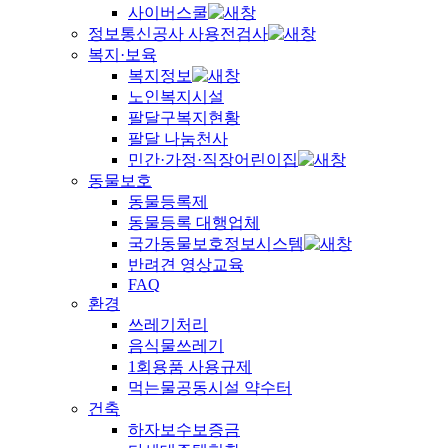
사이버스쿨
정보통신공사 사용전검사
복지·보육
복지정보
노인복지시설
팔달구복지현황
팔달 나눔천사
민간·가정·직장어린이집
동물보호
동물등록제
동물등록 대행업체
국가동물보호정보시스템
반려견 영상교육
FAQ
환경
쓰레기처리
음식물쓰레기
1회용품 사용규제
먹는물공동시설 약수터
건축
하자보수보증금