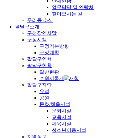
단체현황
업무담당 및 연락처
찾아오시는 길
우리동 소식
팔달구소개
구청장인사말
구정시책
구정기본방향
구정계획
팔달구연혁
팔달구현황
일반현황
수원시통계
팔달구자랑
유적
공원
문화/체육시설
문화시설
교육시설
체육시설
청소년이용시설
지역정보