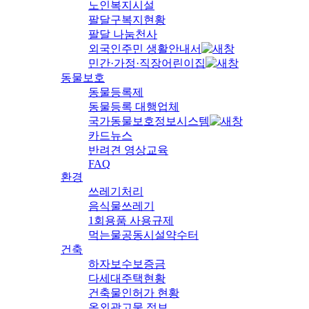
노인복지시설
팔달구복지현황
팔달 나눔천사
외국인주민 생활안내서
민간·가정·직장어린이집
동물보호
동물등록제
동물등록 대행업체
국가동물보호정보시스템
카드뉴스
반려견 영상교육
FAQ
환경
쓰레기처리
음식물쓰레기
1회용품 사용규제
먹는물공동시설약수터
건축
하자보수보증금
다세대주택현황
건축물인허가 현황
옥외광고물 정보