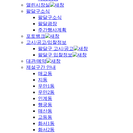
열린시장실
팔달구소식
팔달구소식
팔달광장
주간행사계획
포토뱅크
고시/공고/입찰정보
팔달구 고시/공고
팔달구 입찰정보
대관/예약
제설구간 안내
매교동
지동
우만1동
우만2동
인계동
행궁동
매산동
고등동
화서1동
화서2동