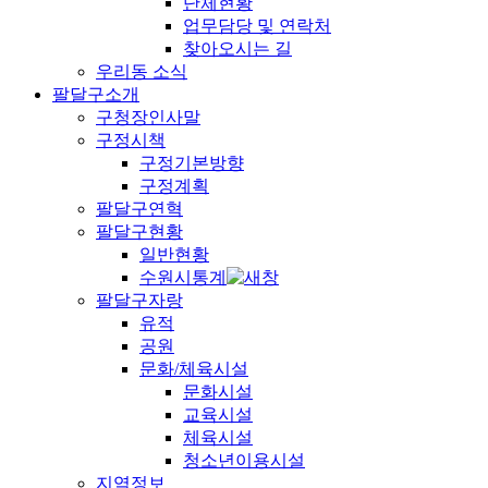
단체현황
업무담당 및 연락처
찾아오시는 길
우리동 소식
팔달구소개
구청장인사말
구정시책
구정기본방향
구정계획
팔달구연혁
팔달구현황
일반현황
수원시통계
팔달구자랑
유적
공원
문화/체육시설
문화시설
교육시설
체육시설
청소년이용시설
지역정보