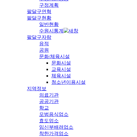
구정계획
팔달구연혁
팔달구현황
일반현황
수원시통계
팔달구자랑
유적
공원
문화/체육시설
문화시설
교육시설
체육시설
청소년이용시설
지역정보
의료기관
공공기관
학교
모범음식업소
효도업소
임신부배려업소
착한가격업소