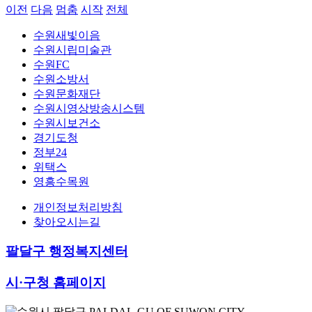
이전
다음
멈춤
시작
전체
수원새빛이음
수원시립미술관
수원FC
수원소방서
수원문화재단
수원시영상방송시스템
수원시보건소
경기도청
정부24
위택스
영흥수목원
개인정보처리방침
찾아오시는길
팔달구 행정복지센터
시·구청 홈페이지