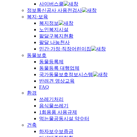
사이버스쿨
정보통신공사 사용전검사
복지·보육
복지정보
노인복지시설
팔달구복지현황
팔달 나눔천사
민간·가정·직장어린이집
동물보호
동물등록제
동물등록 대행업체
국가동물보호정보시스템
반려견 영상교육
FAQ
환경
쓰레기처리
음식물쓰레기
1회용품 사용규제
먹는물공동시설 약수터
건축
하자보수보증금