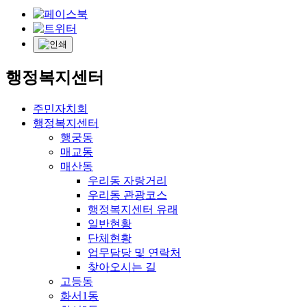
행정복지센터
주민자치회
행정복지센터
행궁동
매교동
매산동
우리동 자랑거리
우리동 관광코스
행정복지센터 유래
일반현황
단체현황
업무담당 및 연락처
찾아오시는 길
고등동
화서1동