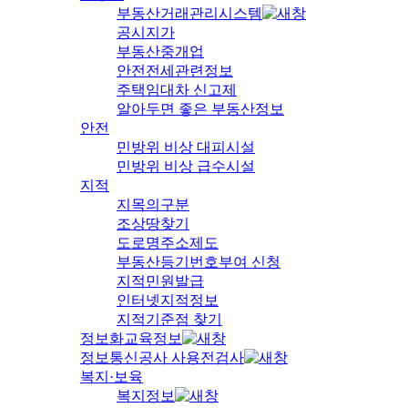
부동산거래관리시스템
공시지가
부동산중개업
안전전세관련정보
주택임대차 신고제
알아두면 좋은 부동산정보
안전
민방위 비상 대피시설
민방위 비상 급수시설
지적
지목의구분
조상땅찾기
도로명주소제도
부동산등기번호부여 신청
지적민원발급
인터넷지적정보
지적기준점 찾기
정보화교육정보
정보통신공사 사용전검사
복지·보육
복지정보