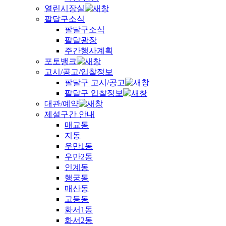
열린시장실
팔달구소식
팔달구소식
팔달광장
주간행사계획
포토뱅크
고시/공고/입찰정보
팔달구 고시/공고
팔달구 입찰정보
대관/예약
제설구간 안내
매교동
지동
우만1동
우만2동
인계동
행궁동
매산동
고등동
화서1동
화서2동