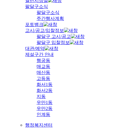
열린시장실
팔달구소식
팔달구소식
주간행사계획
포토뱅크
고시/공고/입찰정보
팔달구 고시/공고
팔달구 입찰정보
대관/예약
제설구간 안내
행궁동
매교동
매산동
고등동
화서1동
화서2동
지동
우만1동
우만2동
인계동
행정복지센터