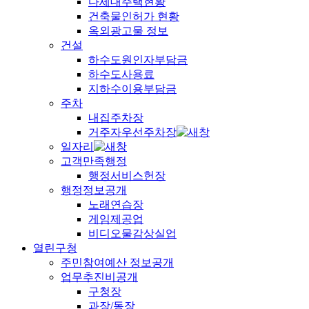
다세대주택현황
건축물인허가 현황
옥외광고물 정보
건설
하수도원인자부담금
하수도사용료
지하수이용부담금
주차
내집주차장
거주자우선주차장
일자리
고객만족행정
행정서비스헌장
행정정보공개
노래연습장
게임제공업
비디오물감상실업
열린구청
주민참여예산 정보공개
업무추진비공개
구청장
과장/동장