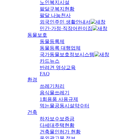
노인복지시설
팔달구복지현황
팔달 나눔천사
외국인주민 생활안내서
민간·가정·직장어린이집
동물보호
동물등록제
동물등록 대행업체
국가동물보호정보시스템
카드뉴스
반려견 영상교육
FAQ
환경
쓰레기처리
음식물쓰레기
1회용품 사용규제
먹는물공동시설약수터
건축
하자보수보증금
다세대주택현황
건축물인허가 현황
옥외광고물 정보