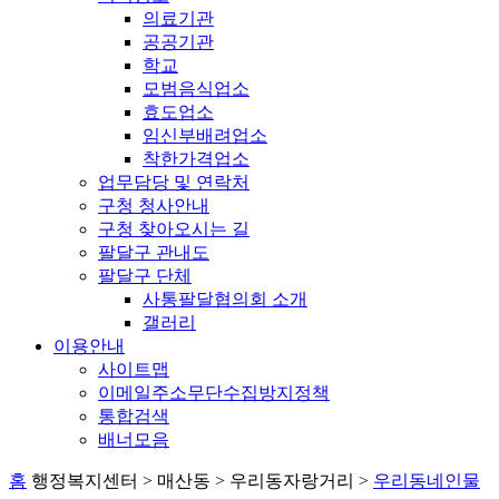
의료기관
공공기관
학교
모범음식업소
효도업소
임신부배려업소
착한가격업소
업무담당 및 연락처
구청 청사안내
구청 찾아오시는 길
팔달구 관내도
팔달구 단체
사통팔달협의회 소개
갤러리
이용안내
사이트맵
이메일주소무단수집방지정책
통합검색
배너모음
홈
행정복지센터 > 매산동 > 우리동자랑거리 >
우리동네인물