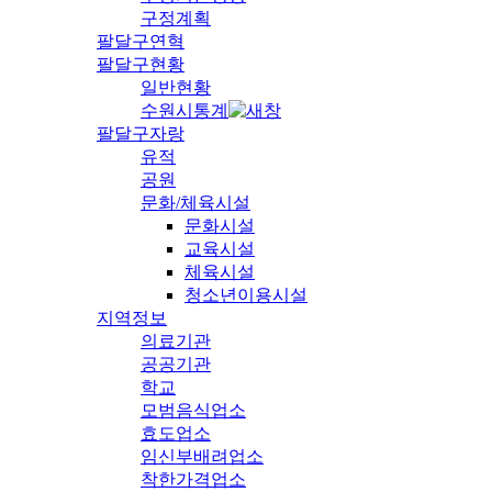
구정계획
팔달구연혁
팔달구현황
일반현황
수원시통계
팔달구자랑
유적
공원
문화/체육시설
문화시설
교육시설
체육시설
청소년이용시설
지역정보
의료기관
공공기관
학교
모범음식업소
효도업소
임신부배려업소
착한가격업소