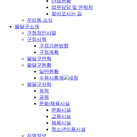
단체현황
업무담당 및 연락처
찾아오시는 길
우리동 소식
팔달구소개
구청장인사말
구정시책
구정기본방향
구정계획
팔달구연혁
팔달구현황
일반현황
수원시통계
팔달구자랑
유적
공원
문화/체육시설
문화시설
교육시설
체육시설
청소년이용시설
지역정보