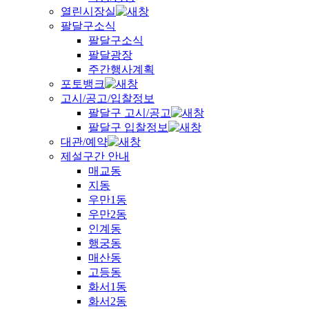
열린시장실
팔달구소식
팔달구소식
팔달광장
주간행사계획
포토뱅크
고시/공고/입찰정보
팔달구 고시/공고
팔달구 입찰정보
대관/예약
제설구간 안내
매교동
지동
우만1동
우만2동
인계동
행궁동
매산동
고등동
화서1동
화서2동