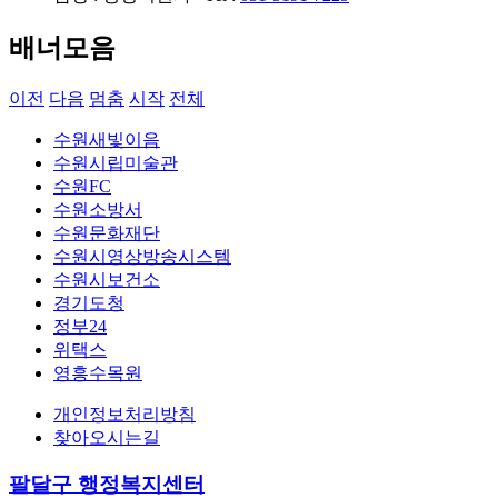
배너모음
이전
다음
멈춤
시작
전체
수원새빛이음
수원시립미술관
수원FC
수원소방서
수원문화재단
수원시영상방송시스템
수원시보건소
경기도청
정부24
위택스
영흥수목원
개인정보처리방침
찾아오시는길
팔달구 행정복지센터