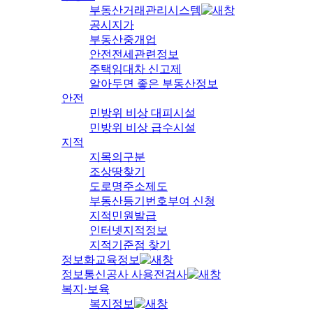
부동산거래관리시스템
공시지가
부동산중개업
안전전세관련정보
주택임대차 신고제
알아두면 좋은 부동산정보
안전
민방위 비상 대피시설
민방위 비상 급수시설
지적
지목의구분
조상땅찾기
도로명주소제도
부동산등기번호부여 신청
지적민원발급
인터넷지적정보
지적기준점 찾기
정보화교육정보
정보통신공사 사용전검사
복지·보육
복지정보