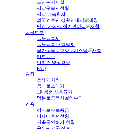
노인복지시설
팔달구복지현황
팔달 나눔천사
외국인주민 생활안내서
민간·가정·직장어린이집
동물보호
동물등록제
동물등록 대행업체
국가동물보호정보시스템
카드뉴스
반려견 영상교육
FAQ
환경
쓰레기처리
음식물쓰레기
1회용품 사용규제
먹는물공동시설약수터
건축
하자보수보증금
다세대주택현황
건축물인허가 현황
옥외광고물 정보