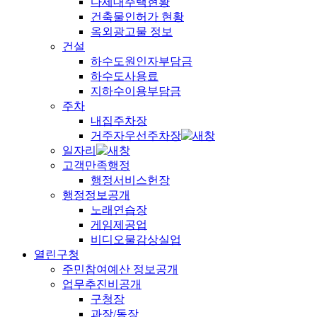
다세대주택현황
건축물인허가 현황
옥외광고물 정보
건설
하수도원인자부담금
하수도사용료
지하수이용부담금
주차
내집주차장
거주자우선주차장
일자리
고객만족행정
행정서비스헌장
행정정보공개
노래연습장
게임제공업
비디오물감상실업
열린구청
주민참여예산 정보공개
업무추진비공개
구청장
과장/동장