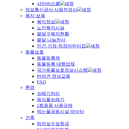
사이버스쿨
정보통신공사 사용전검사
복지·보육
복지정보
노인복지시설
팔달구복지현황
팔달 나눔천사
민간·가정·직장어린이집
동물보호
동물등록제
동물등록 대행업체
국가동물보호정보시스템
반려견 영상교육
FAQ
환경
쓰레기처리
음식물쓰레기
1회용품 사용규제
먹는물공동시설 약수터
건축
하자보수보증금