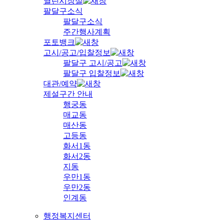
열린시장실
팔달구소식
팔달구소식
주간행사계획
포토뱅크
고시/공고/입찰정보
팔달구 고시/공고
팔달구 입찰정보
대관/예약
제설구간 안내
행궁동
매교동
매산동
고등동
화서1동
화서2동
지동
우만1동
우만2동
인계동
행정복지센터