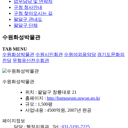
업무담당 및 연락처
구청 청사안내
구청 찾아오시는 길
팔달구 관내도
팔달구 단체
수원화성박물관
TAB MENU
수원화성박물관
수원시민회관
수원야외음악당
경기도문화의
전당
무형유산전수회관
수원화성박물관
위치
: 팔달구 창룡대로 21
홈페이지
:
http://hsmuseum.suwon.go.kr
규모
: 1,500평
사업내용
: 4500억원, 2007년 완공
페이지정보
담당 : 행정지원과 Tel :
031-5191-7225