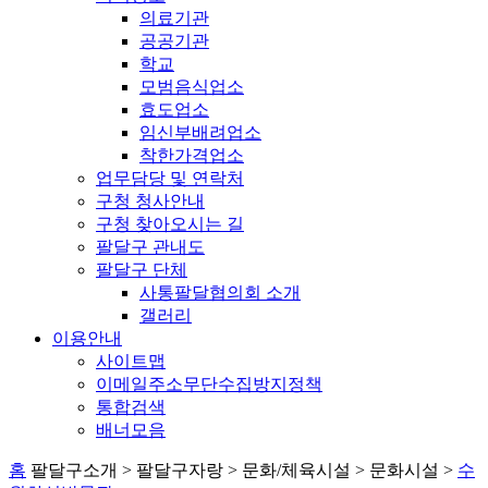
의료기관
공공기관
학교
모범음식업소
효도업소
임신부배려업소
착한가격업소
업무담당 및 연락처
구청 청사안내
구청 찾아오시는 길
팔달구 관내도
팔달구 단체
사통팔달협의회 소개
갤러리
이용안내
사이트맵
이메일주소무단수집방지정책
통합검색
배너모음
홈
팔달구소개 > 팔달구자랑 > 문화/체육시설 > 문화시설 >
수