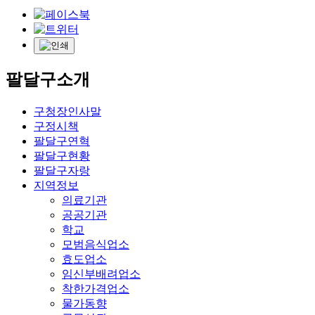
팔달구소개
구청장인사말
구정시책
팔달구연혁
팔달구현황
팔달구자랑
지역정보
의료기관
공공기관
학교
모범음식업소
효도업소
임신부배려업소
착한가격업소
물가동향