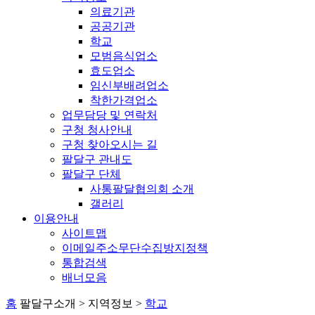
의료기관
공공기관
학교
모범음식업소
효도업소
임신부배려업소
착한가격업소
업무담당 및 연락처
구청 청사안내
구청 찾아오시는 길
팔달구 관내도
팔달구 단체
사통팔달협의회 소개
갤러리
이용안내
사이트맵
이메일주소무단수집방지정책
통합검색
배너모음
홈
팔달구소개 > 지역정보 >
학교