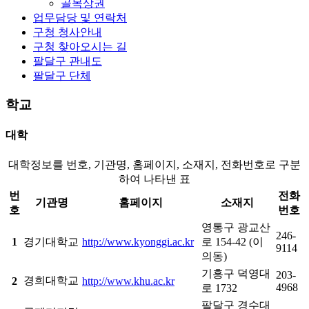
골목상권
업무담당 및 연락처
구청 청사안내
구청 찾아오시는 길
팔달구 관내도
팔달구 단체
학교
대학
대학정보를 번호, 기관명, 홈페이지, 소재지, 전화번호로 구분
하여 나타낸 표
번
전화
기관명
홈페이지
소재지
호
번호
영통구 광교산
246-
1
경기대학교
http://www.kyonggi.ac.kr
로 154-42 (이
9114
의동)
기흥구 덕영대
203-
경희대학교
2
http://www.khu.ac.kr
4968
로 1732
팔달구 경수대