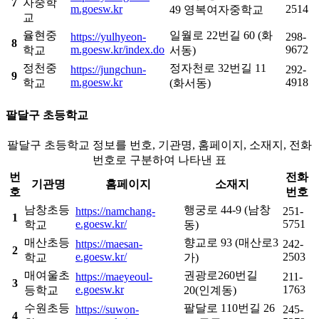
7
자중학
m.goesw.kr
2514
49 영복여자중학교
교
율현중
일월로 22번길 60 (화
https://yulhyeon-
298-
8
m.goesw.kr/index.do
9672
학교
서동)
정천중
정자천로 32번길 11
https://jungchun-
292-
9
m.goesw.kr
4918
학교
(화서동)
팔달구 초등학교
팔달구 초등학교 정보를 번호, 기관명, 홈페이지, 소재지, 전화
번호로 구분하여 나타낸 표
번
전화
기관명
홈페이지
소재지
호
번호
남창초등
행궁로 44-9 (남창
https://namchang-
251-
1
e.goesw.kr/
5751
학교
동)
매산초등
향교로 93 (매산로3
https://maesan-
242-
2
e.goesw.kr/
2503
학교
가)
매여울초
권광로260번길
https://maeyeoul-
211-
3
e.goesw.kr
1763
등학교
20(인계동)
수원초등
팔달로 110번길 26
https://suwon-
245-
4