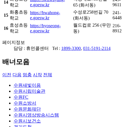
14
e.goesw.kr
9611
학교
65 (화서동)
화홍초등
수성로258번길 70
https://hwahong-
241-
15
e.goesw.kr
6448
학교
(화서동)
효성초등
월드컵로 256 (우만
https://hyoseong-
216-
16
e.goesw.kr
8912
학교
동)
페이지정보
담당 : 휴먼콜센터 Tel :
1899-3300
,
031-5191-2114
배너모음
이전
다음
멈춤
시작
전체
수원새빛이음
수원시립미술관
수원FC
수원소방서
수원문화재단
수원시영상방송시스템
수원시보건소
경기도청