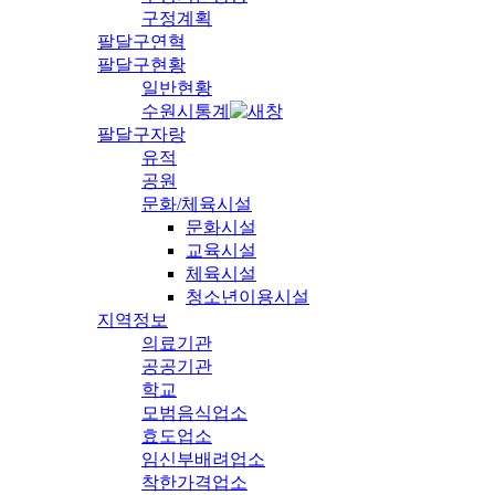
구정계획
팔달구연혁
팔달구현황
일반현황
수원시통계
팔달구자랑
유적
공원
문화/체육시설
문화시설
교육시설
체육시설
청소년이용시설
지역정보
의료기관
공공기관
학교
모범음식업소
효도업소
임신부배려업소
착한가격업소