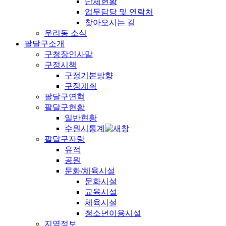
단체현황
업무담당 및 연락처
찾아오시는 길
우리동 소식
팔달구소개
구청장인사말
구정시책
구정기본방향
구정계획
팔달구연혁
팔달구현황
일반현황
수원시통계
팔달구자랑
유적
공원
문화/체육시설
문화시설
교육시설
체육시설
청소년이용시설
지역정보