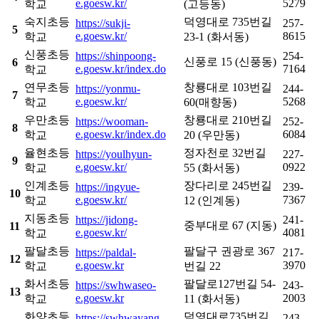
e.goesw.kr/
5279
학교
(고등동)
숙지초등
덕영대로 735번길
https://sukji-
257-
5
e.goesw.kr/
8615
학교
23-1 (화서동)
신풍초등
https://shinpoong-
254-
신풍로 15 (신풍동)
6
e.goesw.kr/index.do
7164
학교
연무초등
창룡대로 103번길
https://yonmu-
244-
7
e.goesw.kr/
5268
학교
60(매향동)
우만초등
창룡대로 210번길
https://wooman-
252-
8
e.goesw.kr/index.do
6084
학교
20 (우만동)
율현초등
정자천로 32번길
https://youlhyun-
227-
9
e.goesw.kr/
0922
학교
55 (화서동)
인계초등
장다리로 245번길
https://ingyue-
239-
10
e.goesw.kr/
7367
학교
12 (인계동)
지동초등
https://jidong-
241-
중부대로 67 (지동)
11
e.goesw.kr/
4081
학교
팔달초등
팔달구 권광로 367
https://paldal-
217-
12
e.goesw.kr
3970
학교
번길 22
화서초등
팔달로127번길 54-
https://swhwaseo-
243-
13
e.goesw.kr
2003
학교
11 (화서동)
화양초등
덕영대로735번길
https://swhwayang-
243-