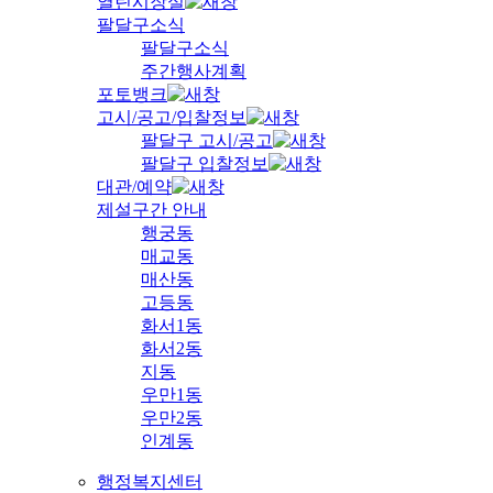
열린시장실
팔달구소식
팔달구소식
주간행사계획
포토뱅크
고시/공고/입찰정보
팔달구 고시/공고
팔달구 입찰정보
대관/예약
제설구간 안내
행궁동
매교동
매산동
고등동
화서1동
화서2동
지동
우만1동
우만2동
인계동
행정복지센터