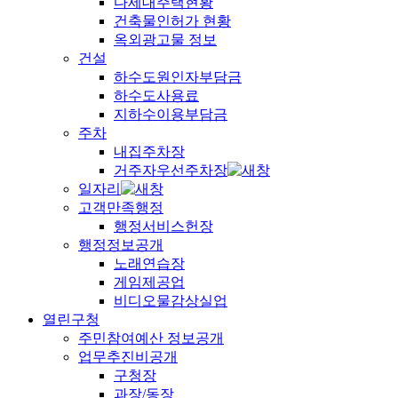
다세대주택현황
건축물인허가 현황
옥외광고물 정보
건설
하수도원인자부담금
하수도사용료
지하수이용부담금
주차
내집주차장
거주자우선주차장
일자리
고객만족행정
행정서비스헌장
행정정보공개
노래연습장
게임제공업
비디오물감상실업
열린구청
주민참여예산 정보공개
업무추진비공개
구청장
과장/동장