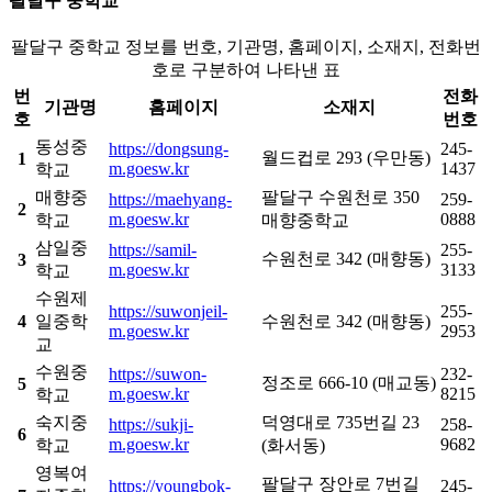
팔달구 중학교
팔달구 중학교 정보를 번호, 기관명, 홈페이지, 소재지, 전화번
호로 구분하여 나타낸 표
번
전화
기관명
홈페이지
소재지
호
번호
동성중
https://dongsung-
245-
월드컵로 293 (우만동)
1
m.goesw.kr
1437
학교
매향중
팔달구 수원천로 350
https://maehyang-
259-
2
m.goesw.kr
0888
학교
매향중학교
삼일중
https://samil-
255-
수원천로 342 (매향동)
3
m.goesw.kr
3133
학교
수원제
https://suwonjeil-
255-
4
일중학
수원천로 342 (매향동)
m.goesw.kr
2953
교
수원중
https://suwon-
232-
정조로 666-10 (매교동)
5
m.goesw.kr
8215
학교
숙지중
덕영대로 735번길 23
https://sukji-
258-
6
m.goesw.kr
9682
학교
(화서동)
영복여
팔달구 장안로 7번길
https://youngbok-
245-