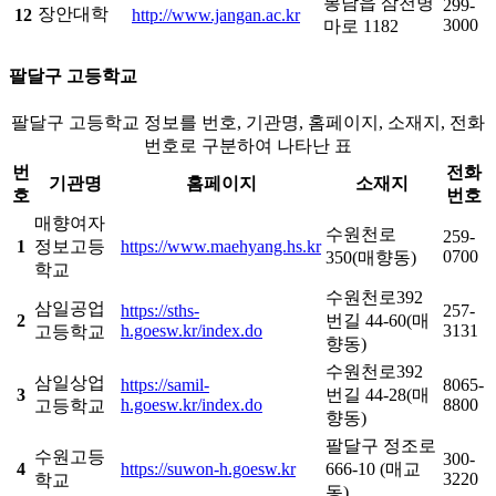
봉담읍 삼천병
299-
장안대학
12
http://www.jangan.ac.kr
3000
마로 1182
팔달구 고등학교
팔달구 고등학교 정보를 번호, 기관명, 홈페이지, 소재지, 전화
번호로 구분하여 나타난 표
번
전화
기관명
홈페이지
소재지
호
번호
매향여자
수원천로
259-
1
정보고등
https://www.maehyang.hs.kr
0700
350(매향동)
학교
수원천로392
삼일공업
https://sths-
257-
2
번길 44-60(매
h.goesw.kr/index.do
3131
고등학교
향동)
수원천로392
삼일상업
https://samil-
8065-
3
번길 44-28(매
h.goesw.kr/index.do
8800
고등학교
향동)
팔달구 정조로
수원고등
300-
4
https://suwon-h.goesw.kr
666-10 (매교
3220
학교
동)