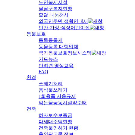
노인복지시설
팔달구복지현황
팔달 나눔천사
외국인주민 생활안내서
민간·가정·직장어린이집
동물보호
동물등록제
동물등록 대행업체
국가동물보호정보시스템
카드뉴스
반려견 영상교육
FAQ
환경
쓰레기처리
음식물쓰레기
1회용품 사용규제
먹는물공동시설약수터
건축
하자보수보증금
다세대주택현황
건축물인허가 현황
옥외광고물 정보