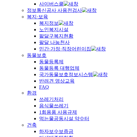
사이버스쿨
정보통신공사 사용전검사
복지·보육
복지정보
노인복지시설
팔달구복지현황
팔달 나눔천사
민간·가정·직장어린이집
동물보호
동물등록제
동물등록 대행업체
국가동물보호정보시스템
반려견 영상교육
FAQ
환경
쓰레기처리
음식물쓰레기
1회용품 사용규제
먹는물공동시설 약수터
건축
하자보수보증금