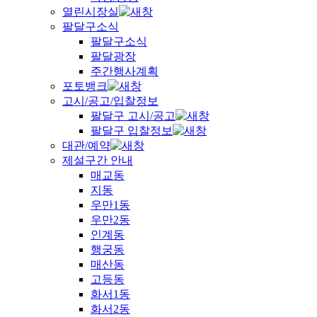
열린시장실
팔달구소식
팔달구소식
팔달광장
주간행사계획
포토뱅크
고시/공고/입찰정보
팔달구 고시/공고
팔달구 입찰정보
대관/예약
제설구간 안내
매교동
지동
우만1동
우만2동
인계동
행궁동
매산동
고등동
화서1동
화서2동