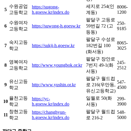
수원공업
세지로 254(인
https://sugong-
8006-
5
h.goesw.kr/index.do
1200
고등학교
계동)
팔달구 고등로
수원여자
250-
6
https://suwong-h.goesw.kr
59번길 72 (고
9185
고등학교
등동)
팔달구 수성로
숙지고등
8065-
7
https://sukji-h.goesw.kr
182번길 100
3025
학교
(화서동)
팔달구 장안로
영복여자
245-
8
http://www.youngbok.or.kr
7번지 49-1(화
2512
고등학교
서동)
팔달구 월드컵
유신고등
547-
9
http://www.yushin.or.kr
로 216(우만동,
4500
학교
유신고등학교)
율천고등
일월로 50(화
https://yc-
299-
10
h.goesw.kr/index.do
3900
학교
서동)
창현고등
팔달구 월드컵
https://changhyun-
548-
11
h.goesw.kr/index.do
5000
학교
로 216-2