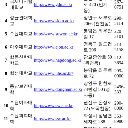
국제디지털
267-
3
http://www.gdu.ac.kr
로 420 (인계
0751
대학교
동)
성균관대학
장안구 서부로
290-
4
http://www.skku.ac.kr
5114
교
2066 (천천동)
봉담읍 와우안
220-
수원대학교
5
http://www.suwon.ac.kr
2101
길 17
영통구 월드컵
213-
아주대학교
6
http://www.ajou.ac.kr
5158
로 206
합동신학대
광교중앙로 50
212-
7
http://www.hapdong.ac.kr
3694
학교
(원천동)
봉담읍 최루백
299-
협성대학교
8
http://www.uhs.ac.kr/
0900
로 72
장안구 천천로
동남보건대
2496-
9
http://www.dongnam.ac.kr
74번길 50 (정
333
학
자동)
수원여자대
권선구 온정로
290-
10
http://www.swc.ac.kr
8000
학
72 (오목천동)
수원과학대
화성시 정남면
353-
11
http://www.ssc.ac.kr
8980
학
세자로 288