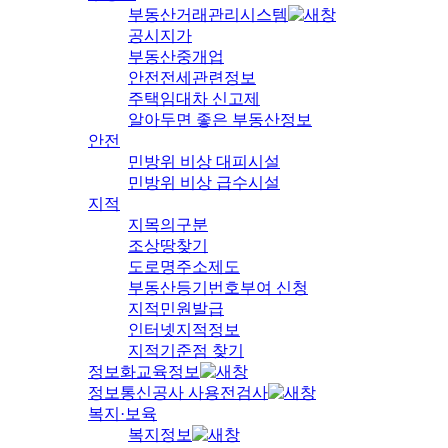
부동산거래관리시스템
공시지가
부동산중개업
안전전세관련정보
주택임대차 신고제
알아두면 좋은 부동산정보
안전
민방위 비상 대피시설
민방위 비상 급수시설
지적
지목의구분
조상땅찾기
도로명주소제도
부동산등기번호부여 신청
지적민원발급
인터넷지적정보
지적기준점 찾기
정보화교육정보
정보통신공사 사용전검사
복지·보육
복지정보