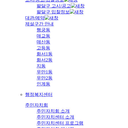
팔달구 고시/공고
팔달구 입찰정보
대관/예약
제설구간 안내
행궁동
매교동
매산동
고등동
화서1동
화서2동
지동
우만1동
우만2동
인계동
행정복지센터
주민자치회
주민자치회 소개
주민자치센터 소개
주민자치센터 프로그램