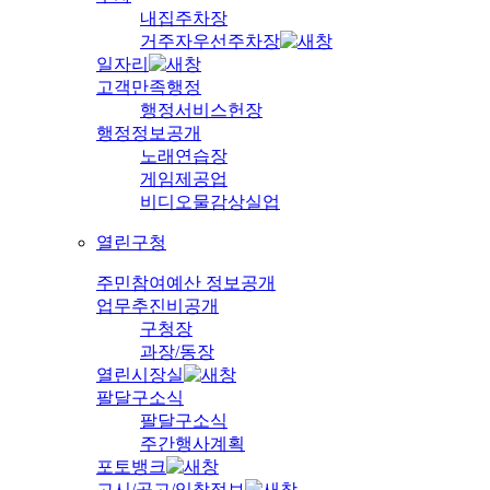
내집주차장
거주자우선주차장
일자리
고객만족행정
행정서비스헌장
행정정보공개
노래연습장
게임제공업
비디오물감상실업
열린구청
주민참여예산 정보공개
업무추진비공개
구청장
과장/동장
열린시장실
팔달구소식
팔달구소식
주간행사계획
포토뱅크
고시/공고/입찰정보