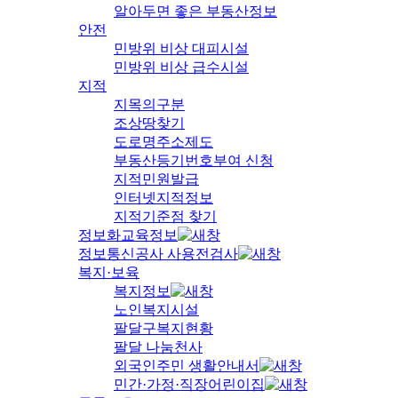
알아두면 좋은 부동산정보
안전
민방위 비상 대피시설
민방위 비상 급수시설
지적
지목의구분
조상땅찾기
도로명주소제도
부동산등기번호부여 신청
지적민원발급
인터넷지적정보
지적기준점 찾기
정보화교육정보
정보통신공사 사용전검사
복지·보육
복지정보
노인복지시설
팔달구복지현황
팔달 나눔천사
외국인주민 생활안내서
민간·가정·직장어린이집