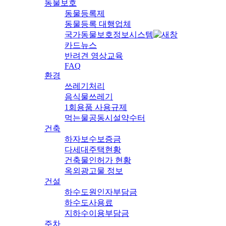
동물보호
동물등록제
동물등록 대행업체
국가동물보호정보시스템
카드뉴스
반려견 영상교육
FAQ
환경
쓰레기처리
음식물쓰레기
1회용품 사용규제
먹는물공동시설약수터
건축
하자보수보증금
다세대주택현황
건축물인허가 현황
옥외광고물 정보
건설
하수도원인자부담금
하수도사용료
지하수이용부담금
주차