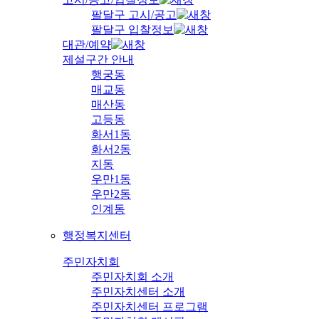
팔달구 고시/공고
팔달구 입찰정보
대관/예약
제설구간 안내
행궁동
매교동
매산동
고등동
화서1동
화서2동
지동
우만1동
우만2동
인계동
행정복지센터
주민자치회
주민자치회 소개
주민자치센터 소개
주민자치센터 프로그램