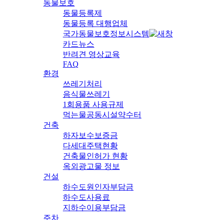
동물보호
동물등록제
동물등록 대행업체
국가동물보호정보시스템
카드뉴스
반려견 영상교육
FAQ
환경
쓰레기처리
음식물쓰레기
1회용품 사용규제
먹는물공동시설약수터
건축
하자보수보증금
다세대주택현황
건축물인허가 현황
옥외광고물 정보
건설
하수도원인자부담금
하수도사용료
지하수이용부담금
주차