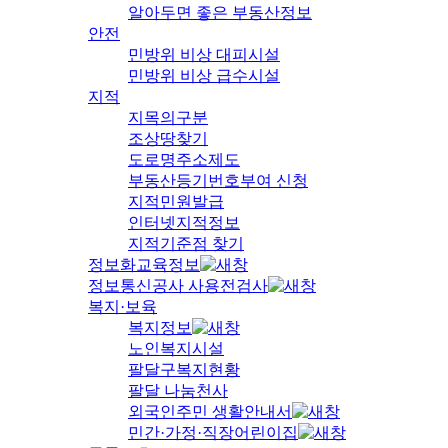
알아두면 좋은 부동산정보
안전
민방위 비상 대피시설
민방위 비상 급수시설
지적
지목의구분
조상땅찾기
도로명주소제도
부동산등기번호부여 신청
지적민원발급
인터넷지적정보
지적기준점 찾기
정보화교육정보
정보통신공사 사용전검사
복지·보육
복지정보
노인복지시설
팔달구복지현황
팔달 나눔천사
외국인주민 생활안내서
민간·가정·직장어린이집