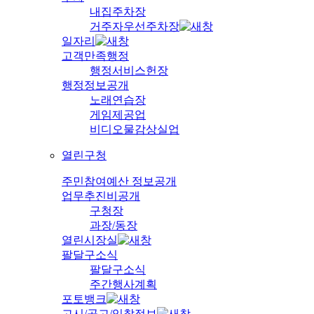
내집주차장
거주자우선주차장
일자리
고객만족행정
행정서비스헌장
행정정보공개
노래연습장
게임제공업
비디오물감상실업
열린구청
주민참여예산 정보공개
업무추진비공개
구청장
과장/동장
열린시장실
팔달구소식
팔달구소식
주간행사계획
포토뱅크
고시/공고/입찰정보