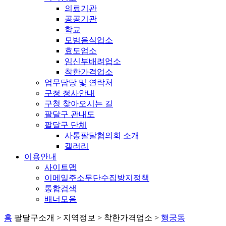
의료기관
공공기관
학교
모범음식업소
효도업소
임신부배려업소
착한가격업소
업무담당 및 연락처
구청 청사안내
구청 찾아오시는 길
팔달구 관내도
팔달구 단체
사통팔달협의회 소개
갤러리
이용안내
사이트맵
이메일주소무단수집방지정책
통합검색
배너모음
홈
팔달구소개 > 지역정보 > 착한가격업소 >
행궁동