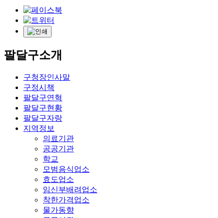
팔달구소개
구청장인사말
구정시책
팔달구연혁
팔달구현황
팔달구자랑
지역정보
의료기관
공공기관
학교
모범음식업소
효도업소
임신부배려업소
착한가격업소
물가동향