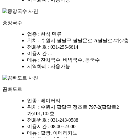
중앙국수
업종
: 한식 면류
위치
: 수원시 팔달구 팔달문로 7(팔달로2가)2층
전화번호
: 031-255-6614
이용시간
: -
메뉴
: 잔치국수, 비빔국수, 콩국수
지역화폐
: 사용가능
꼼빠도르
업종
: 베이커리
위치
: 수원시 팔달구 정조로 797-2(팔달로2
가)101,102호
전화번호
: 031-243-0588
이용시간
: 08:00~23:00
메뉴
: 팥빵, 아메리카노