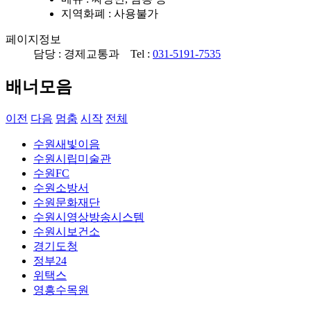
지역화폐
: 사용불가
페이지정보
담당 : 경제교통과 Tel :
031-5191-7535
배너모음
이전
다음
멈춤
시작
전체
수원새빛이음
수원시립미술관
수원FC
수원소방서
수원문화재단
수원시영상방송시스템
수원시보건소
경기도청
정부24
위택스
영흥수목원