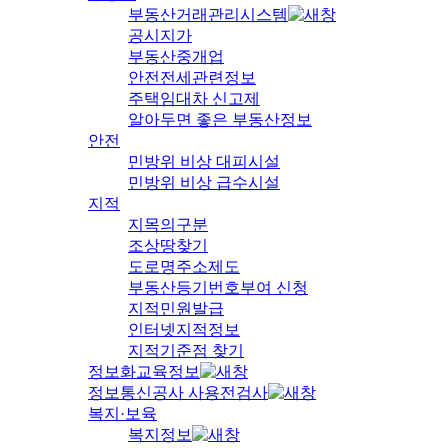
부동산거래관리시스템
공시지가
부동산중개업
안전전세관련정보
주택임대차 신고제
알아두면 좋은 부동산정보
안전
민방위 비상 대피시설
민방위 비상 급수시설
지적
지목의구분
조상땅찾기
도로명주소제도
부동산등기번호부여 신청
지적민원발급
인터넷지적정보
지적기준점 찾기
정보화교육정보
정보통신공사 사용전검사
복지·보육
복지정보