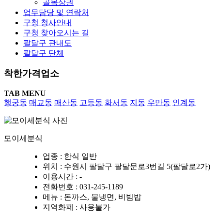
골목상권
업무담당 및 연락처
구청 청사안내
구청 찾아오시는 길
팔달구 관내도
팔달구 단체
착한가격업소
TAB MENU
행궁동
매교동
매산동
고등동
화서동
지동
우만동
인계동
모이세분식
업종
: 한식 일반
위치
: 수원시 팔달구 팔달문로3번길 5(팔달로2가)
이용시간
: -
전화번호
: 031-245-1189
메뉴
: 돈까스, 물냉면, 비빔밥
지역화폐
: 사용불가