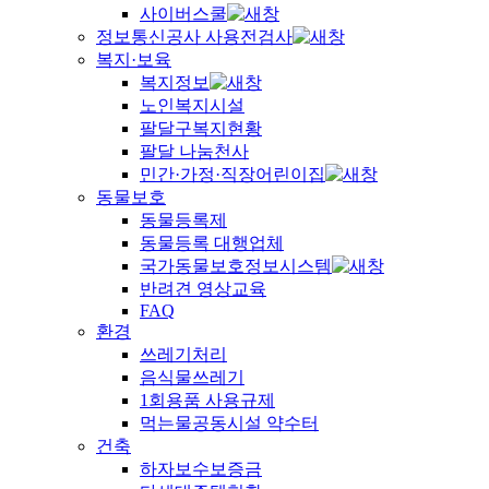
사이버스쿨
정보통신공사 사용전검사
복지·보육
복지정보
노인복지시설
팔달구복지현황
팔달 나눔천사
민간·가정·직장어린이집
동물보호
동물등록제
동물등록 대행업체
국가동물보호정보시스템
반려견 영상교육
FAQ
환경
쓰레기처리
음식물쓰레기
1회용품 사용규제
먹는물공동시설 약수터
건축
하자보수보증금