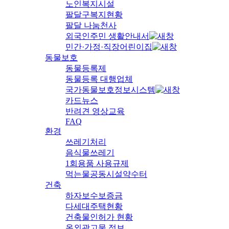
노인복지시설
팔달구복지현황
팔달 나눔천사
외국인주민 생활안내서
민간·가정·직장어린이집
동물보호
동물등록제
동물등록 대행업체
국가동물보호정보시스템
카드뉴스
반려견 영상교육
FAQ
환경
쓰레기처리
음식물쓰레기
1회용품 사용규제
먹는물공동시설약수터
건축
하자보수보증금
다세대주택현황
건축물인허가 현황
옥외광고물 정보