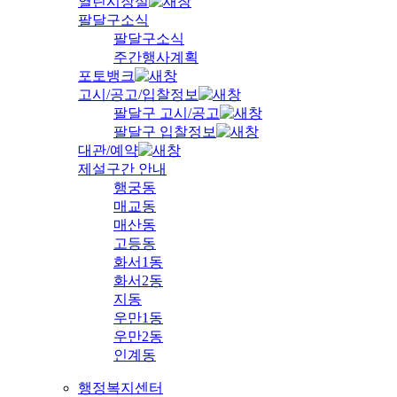
열린시장실
팔달구소식
팔달구소식
주간행사계획
포토뱅크
고시/공고/입찰정보
팔달구 고시/공고
팔달구 입찰정보
대관/예약
제설구간 안내
행궁동
매교동
매산동
고등동
화서1동
화서2동
지동
우만1동
우만2동
인계동
행정복지센터