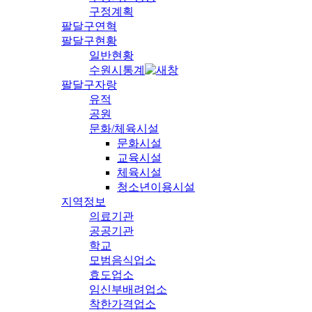
구정계획
팔달구연혁
팔달구현황
일반현황
수원시통계
팔달구자랑
유적
공원
문화/체육시설
문화시설
교육시설
체육시설
청소년이용시설
지역정보
의료기관
공공기관
학교
모범음식업소
효도업소
임신부배려업소
착한가격업소