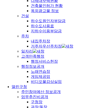
다세대주택현황
건축물인허가 현황
옥외광고물 정보
건설
하수도원인자부담금
하수도사용료
지하수이용부담금
주차
내집주차장
거주자우선주차장
일자리
고객만족행정
행정서비스헌장
행정정보공개
노래연습장
게임제공업
비디오물감상실업
열린구청
주민참여예산 정보공개
업무추진비공개
구청장
과장/동장