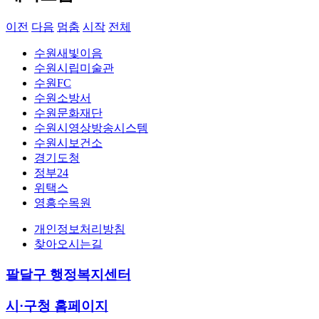
이전
다음
멈춤
시작
전체
수원새빛이음
수원시립미술관
수원FC
수원소방서
수원문화재단
수원시영상방송시스템
수원시보건소
경기도청
정부24
위택스
영흥수목원
개인정보처리방침
찾아오시는길
팔달구 행정복지센터
시·구청 홈페이지