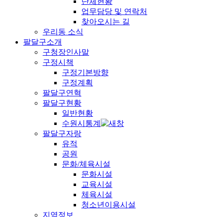
단체현황
업무담당 및 연락처
찾아오시는 길
우리동 소식
팔달구소개
구청장인사말
구정시책
구정기본방향
구정계획
팔달구연혁
팔달구현황
일반현황
수원시통계
팔달구자랑
유적
공원
문화/체육시설
문화시설
교육시설
체육시설
청소년이용시설
지역정보