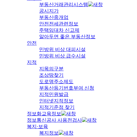
부동산거래관리시스템
공시지가
부동산중개업
안전전세관련정보
주택임대차 신고제
알아두면 좋은 부동산정보
안전
민방위 비상 대피시설
민방위 비상 급수시설
지적
지목의구분
조상땅찾기
도로명주소제도
부동산등기번호부여 신청
지적민원발급
인터넷지적정보
지적기준점 찾기
정보화교육정보
정보통신공사 사용전검사
복지·보육
복지정보