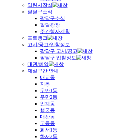
열린시장실
팔달구소식
팔달구소식
팔달광장
주간행사계획
포토뱅크
고시/공고/입찰정보
팔달구 고시/공고
팔달구 입찰정보
대관/예약
제설구간 안내
매교동
지동
우만1동
우만2동
인계동
행궁동
매산동
고등동
화서1동
화서2동