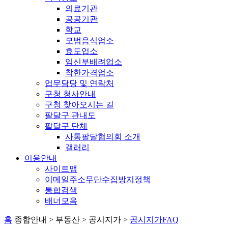
의료기관
공공기관
학교
모범음식업소
효도업소
임신부배려업소
착한가격업소
업무담당 및 연락처
구청 청사안내
구청 찾아오시는 길
팔달구 관내도
팔달구 단체
사통팔달협의회 소개
갤러리
이용안내
사이트맵
이메일주소무단수집방지정책
통합검색
배너모음
홈
종합안내 > 부동산 > 공시지가 >
공시지가FAQ