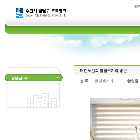
대한노인회 팔달구지회 방문
팔달갤러리
분 류
팔달갤러리
촬영일