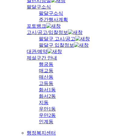
열린시장실
팔달구소식
팔달구소식
주간행사계획
포토뱅크
고시/공고/입찰정보
팔달구 고시/공고
팔달구 입찰정보
대관/예약
제설구간 안내
행궁동
매교동
매산동
고등동
화서1동
화서2동
지동
우만1동
우만2동
인계동
행정복지센터