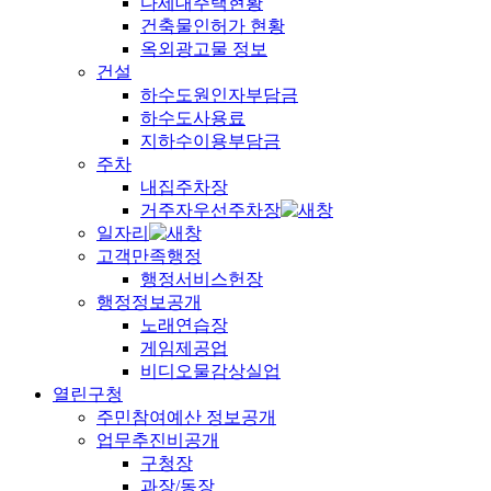
다세대주택현황
건축물인허가 현황
옥외광고물 정보
건설
하수도원인자부담금
하수도사용료
지하수이용부담금
주차
내집주차장
거주자우선주차장
일자리
고객만족행정
행정서비스헌장
행정정보공개
노래연습장
게임제공업
비디오물감상실업
열린구청
주민참여예산 정보공개
업무추진비공개
구청장
과장/동장