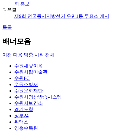
회 홍보
다음글
제9회 전국동시지방선거 우만1동 투표소 게시
목록
배너모음
이전
다음
멈춤
시작
전체
수원새빛이음
수원시립미술관
수원FC
수원소방서
수원문화재단
수원시영상방송시스템
수원시보건소
경기도청
정부24
위택스
영흥수목원