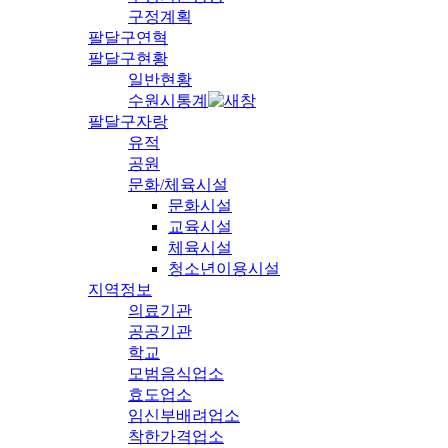
구정계획
팔달구연혁
팔달구현황
일반현황
수원시통계
팔달구자랑
유적
공원
문화/체육시설
문화시설
교육시설
체육시설
청소년이용시설
지역정보
의료기관
공공기관
학교
모범음식업소
효도업소
임신부배려업소
착한가격업소