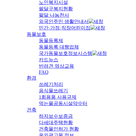
노인복지시설
팔달구복지현황
팔달 나눔천사
외국인주민 생활안내서
민간·가정·직장어린이집
동물보호
동물등록제
동물등록 대행업체
국가동물보호정보시스템
카드뉴스
반려견 영상교육
FAQ
환경
쓰레기처리
음식물쓰레기
1회용품 사용규제
먹는물공동시설약수터
건축
하자보수보증금
다세대주택현황
건축물인허가 현황
옥외광고물 정보