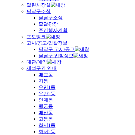
열린시장실
팔달구소식
팔달구소식
팔달광장
주간행사계획
포토뱅크
고시/공고/입찰정보
팔달구 고시/공고
팔달구 입찰정보
대관/예약
제설구간 안내
매교동
지동
우만1동
우만2동
인계동
행궁동
매산동
고등동
화서1동
화서2동