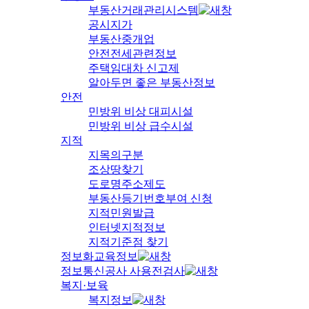
부동산거래관리시스템
공시지가
부동산중개업
안전전세관련정보
주택임대차 신고제
알아두면 좋은 부동산정보
안전
민방위 비상 대피시설
민방위 비상 급수시설
지적
지목의구분
조상땅찾기
도로명주소제도
부동산등기번호부여 신청
지적민원발급
인터넷지적정보
지적기준점 찾기
정보화교육정보
정보통신공사 사용전검사
복지·보육
복지정보