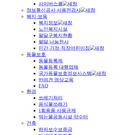
사이버스쿨
정보통신공사 사용전검사
복지·보육
복지정보
노인복지시설
팔달구복지현황
팔달 나눔천사
민간·가정·직장어린이집
동물보호
동물등록제
동물등록 대행업체
국가동물보호정보시스템
반려견 영상교육
FAQ
환경
쓰레기처리
음식물쓰레기
1회용품 사용규제
먹는물공동시설 약수터
건축
하자보수보증금