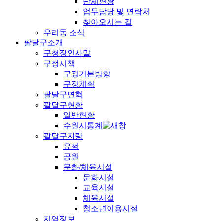
단체현황
업무담당 및 연락처
찾아오시는 길
우리동 소식
팔달구소개
구청장인사말
구정시책
구정기본방향
구정계획
팔달구연혁
팔달구현황
일반현황
수원시통계
팔달구자랑
유적
공원
문화/체육시설
문화시설
교육시설
체육시설
청소년이용시설
지역정보