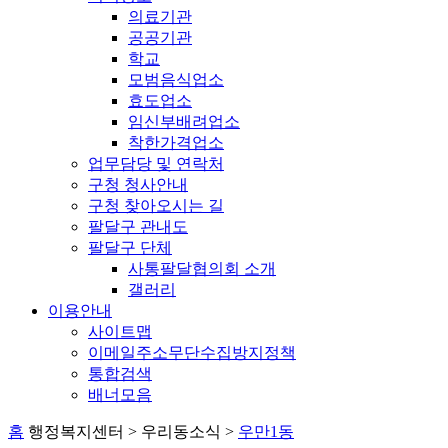
의료기관
공공기관
학교
모범음식업소
효도업소
임신부배려업소
착한가격업소
업무담당 및 연락처
구청 청사안내
구청 찾아오시는 길
팔달구 관내도
팔달구 단체
사통팔달협의회 소개
갤러리
이용안내
사이트맵
이메일주소무단수집방지정책
통합검색
배너모음
홈
행정복지센터 > 우리동소식 >
우만1동