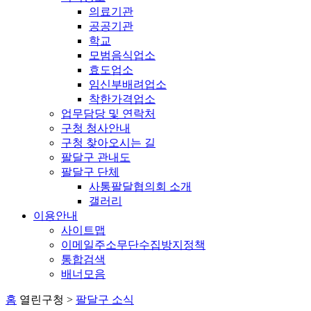
의료기관
공공기관
학교
모범음식업소
효도업소
임신부배려업소
착한가격업소
업무담당 및 연락처
구청 청사안내
구청 찾아오시는 길
팔달구 관내도
팔달구 단체
사통팔달협의회 소개
갤러리
이용안내
사이트맵
이메일주소무단수집방지정책
통합검색
배너모음
홈
열린구청 >
팔달구 소식