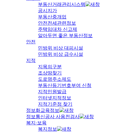
부동산거래관리시스템
공시지가
부동산중개업
안전전세관련정보
주택임대차 신고제
알아두면 좋은 부동산정보
안전
민방위 비상 대피시설
민방위 비상 급수시설
지적
지목의구분
조상땅찾기
도로명주소제도
부동산등기번호부여 신청
지적민원발급
인터넷지적정보
지적기준점 찾기
정보화교육정보
정보통신공사 사용전검사
복지·보육
복지정보