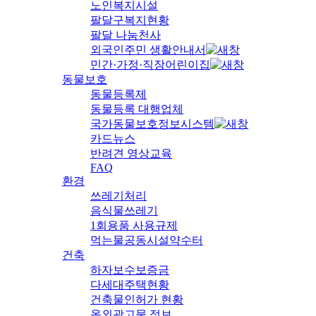
노인복지시설
팔달구복지현황
팔달 나눔천사
외국인주민 생활안내서
민간·가정·직장어린이집
동물보호
동물등록제
동물등록 대행업체
국가동물보호정보시스템
카드뉴스
반려견 영상교육
FAQ
환경
쓰레기처리
음식물쓰레기
1회용품 사용규제
먹는물공동시설약수터
건축
하자보수보증금
다세대주택현황
건축물인허가 현황
옥외광고물 정보