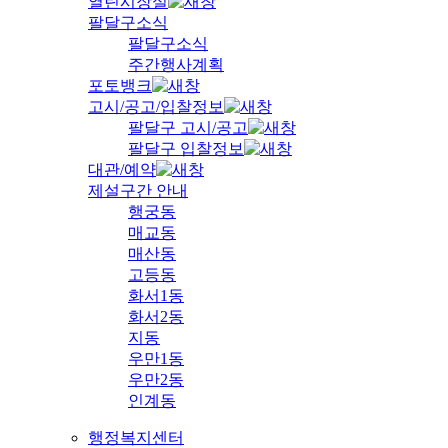
열린시장실
팔달구소식
팔달구소식
주간행사계획
포토뱅크
고시/공고/입찰정보
팔달구 고시/공고
팔달구 입찰정보
대관/예약
제설구간 안내
행궁동
매교동
매산동
고등동
화서1동
화서2동
지동
우만1동
우만2동
인계동
행정복지센터