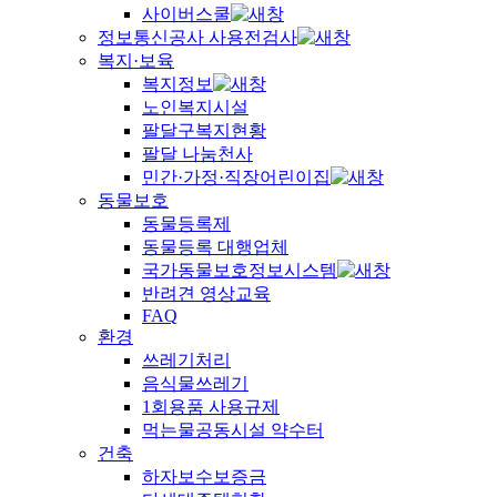
사이버스쿨
정보통신공사 사용전검사
복지·보육
복지정보
노인복지시설
팔달구복지현황
팔달 나눔천사
민간·가정·직장어린이집
동물보호
동물등록제
동물등록 대행업체
국가동물보호정보시스템
반려견 영상교육
FAQ
환경
쓰레기처리
음식물쓰레기
1회용품 사용규제
먹는물공동시설 약수터
건축
하자보수보증금