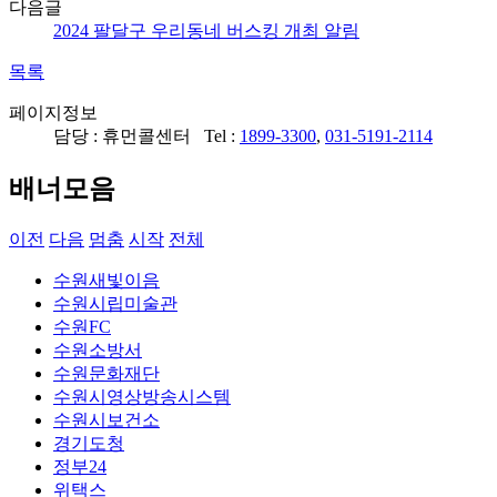
다음글
2024 팔달구 우리동네 버스킹 개최 알림
목록
페이지정보
담당 : 휴먼콜센터 Tel :
1899-3300
,
031-5191-2114
배너모음
이전
다음
멈춤
시작
전체
수원새빛이음
수원시립미술관
수원FC
수원소방서
수원문화재단
수원시영상방송시스템
수원시보건소
경기도청
정부24
위택스