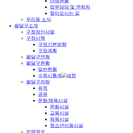
단체현황
업무담당 및 연락처
찾아오시는 길
우리동 소식
팔달구소개
구청장인사말
구정시책
구정기본방향
구정계획
팔달구연혁
팔달구현황
일반현황
수원시통계
팔달구자랑
유적
공원
문화/체육시설
문화시설
교육시설
체육시설
청소년이용시설
지역정보