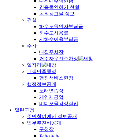
다세대주택현황
건축물인허가 현황
옥외광고물 정보
건설
하수도원인자부담금
하수도사용료
지하수이용부담금
주차
내집주차장
거주자우선주차장
일자리
고객만족행정
행정서비스헌장
행정정보공개
노래연습장
게임제공업
비디오물감상실업
열린구청
주민참여예산 정보공개
업무추진비공개
구청장
과장/동장