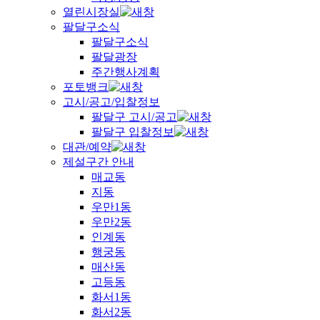
열린시장실
팔달구소식
팔달구소식
팔달광장
주간행사계획
포토뱅크
고시/공고/입찰정보
팔달구 고시/공고
팔달구 입찰정보
대관/예약
제설구간 안내
매교동
지동
우만1동
우만2동
인계동
행궁동
매산동
고등동
화서1동
화서2동