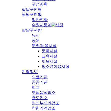
구정계획
팔달구연혁
팔달구현황
일반현황
수원시통계
팔달구자랑
유적
공원
문화/체육시설
문화시설
교육시설
체육시설
청소년이용시설
지역정보
의료기관
공공기관
학교
모범음식업소
효도업소
임신부배려업소
착한가격업소